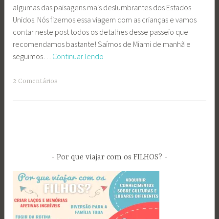
algumas das paisagens mais deslumbrantes dos Estados
Unidos. Nós fizemos essa viagem com as crianças e vamos
contar neste post todos os detalhes desse passeio que
recomendamos bastante! Saímos de Miami de manhã e
De
seguimos…
Continuar lendo
Miami
para
C
2 Comentários
Key
o
West
m
de
a
Carro
t
com
a
Crianças
g
Por que viajar com os FILHOS?
#
f
a
m
i