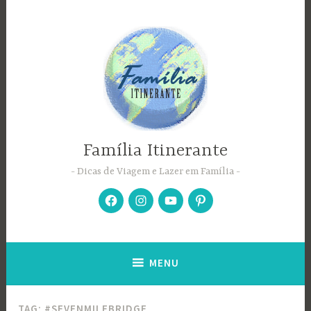
Ir
para
conteúdo
Família Itinerante
Dicas de Viagem e Lazer em Família
Facebook
Instagram
YouTube
Pinterest
MENU
TAG:
#SEVENMILEBRIDGE