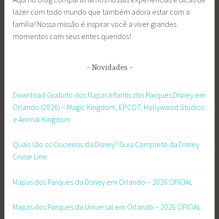
e
lazer com todo mundo que também adora estar com a
s
família! Nossa missão é inspirar você a viver grandes
t
momentos com seus entes queridos!
#
p
Novidades
a
r
Download Gratuito dos Mapas Infantis dos Parques Disney em
q
Orlando (2026) – Magic Kingdom, EPCOT, Hollywood Studios
u
e Animal Kingdom
e
s
Quais são os Cruzeiros da Disney? Guia Completo da Disney
e
Cruise Line.
s
t
Mapas dos Parques da Disney em Orlando – 2026 OFICIAL
a
d
u
Mapas dos Parques da Universal em Orlando – 2026 OFICIAL
a