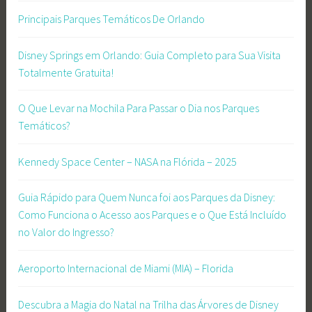
i
Principais Parques Temáticos De Orlando
s
,
Disney Springs em Orlando: Guia Completo para Sua Visita
#
Totalmente Gratuita!
s
e
O Que Levar na Mochila Para Passar o Dia nos Parques
v
Temáticos?
e
n
Kennedy Space Center – NASA na Flórida – 2025
m
i
Guia Rápido para Quem Nunca foi aos Parques da Disney:
l
Como Funciona o Acesso aos Parques e o Que Está Incluído
e
no Valor do Ingresso?
b
r
Aeroporto Internacional de Miami (MIA) – Florida
i
d
Descubra a Magia do Natal na Trilha das Árvores de Disney
g