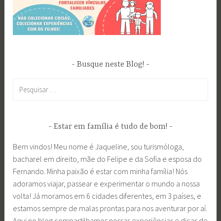
l
i
a
i
t
Busque neste Blog!
i
n
Pesquisar
e
por:
r
a
Estar em família é tudo de bom!
n
t
Bem vindos! Meu nome é Jaqueline, sou turismóloga,
e
bacharel em direito, mãe do Felipe e da Sofia e esposa do
#
Fernando. Minha paixão é estar com minha família! Nós
k
adoramos viajar, passear e experimentar o mundo a nossa
e
volta! Já moramos em 6 cidades diferentes, em 3 países, e
y
estamos sempre de malas prontas para nos aventurar por aí.
w
Aqui no blog compartilhamos nossas experiências e dicas de